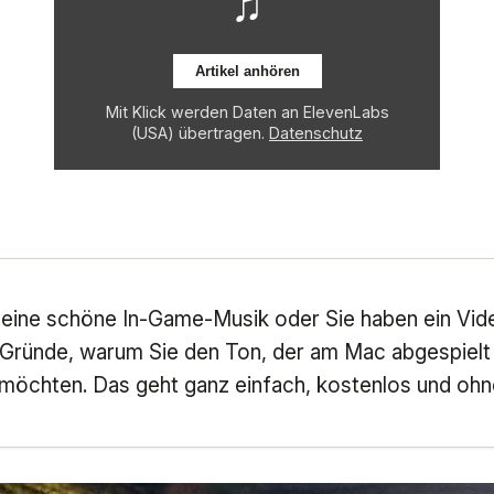
♫
Artikel anhören
Mit Klick werden Daten an ElevenLabs
(USA) übertragen.
Datenschutz
ng
 eine schöne In-Game-Musik oder Sie haben ein Video
 Gründe, warum Sie den Ton, der am Mac abgespielt w
öchten. Das geht ganz einfach, kostenlos und ohne