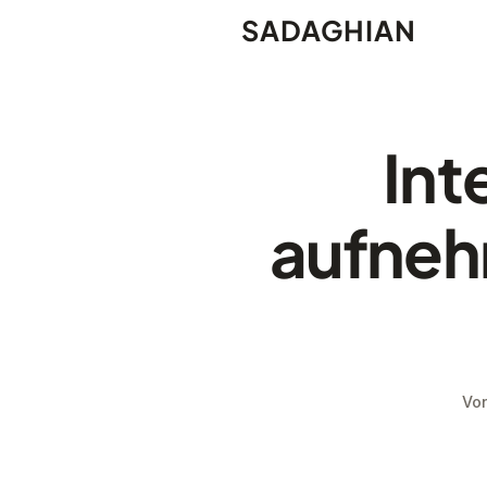
SADAGHIAN
Int
aufneh
Von